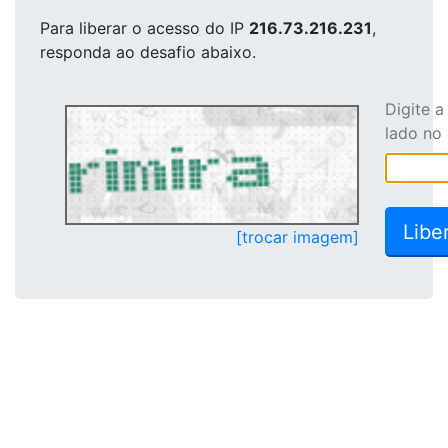
Para liberar o acesso
do IP
216.73.216.231
,
responda ao desafio abaixo.
Digite 
lado no
[trocar imagem]