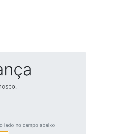
ança
nosco.
ao lado no campo abaixo