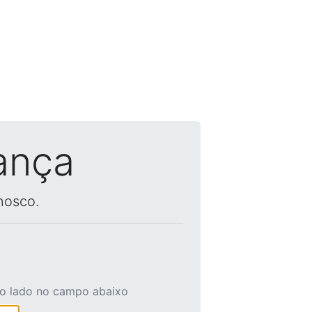
ança
nosco.
ao lado no campo abaixo