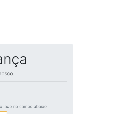
ança
nosco.
ao lado no campo abaixo