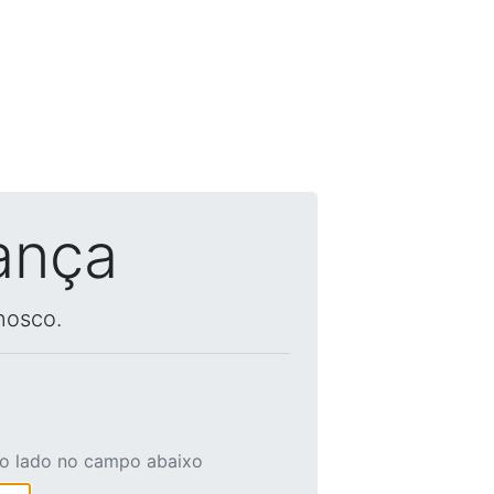
ança
nosco.
ao lado no campo abaixo