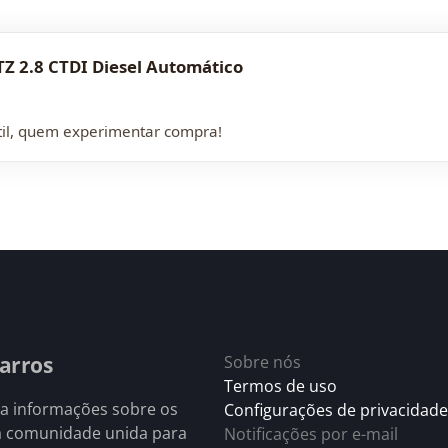
TZ 2.8 CTDI Diesel Automático
útil, quem experimentar compra!
arros
Sobre nós
Termos de uso
 a informações sobre os
Configurações de privacidade
a comunidade unida para
Notificações por e-mail