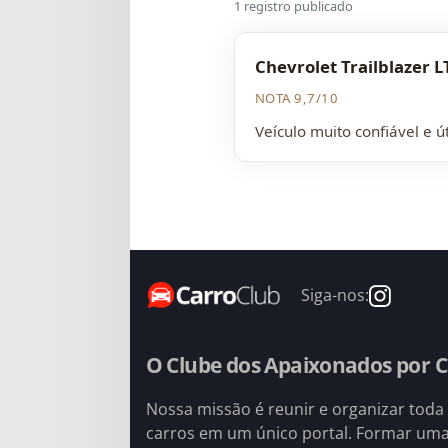
1 registro publicado
Chevrolet Trailblazer L
NOTA 9,7/10
Veículo muito confiável e 
Siga-nos:
O Clube dos Apaixonados por C
Nossa missão é reunir e organizar toda
carros em um único portal. Formar um