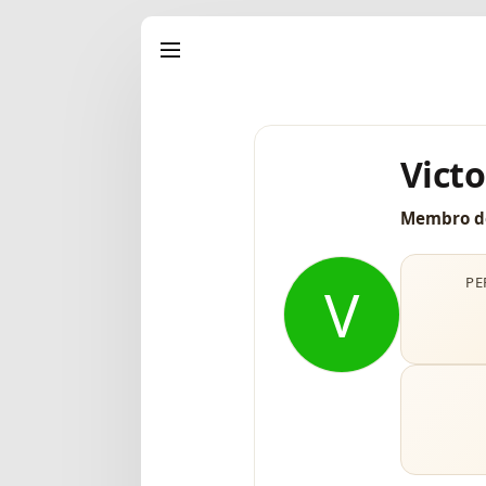
Vict
Membro d
PE
V