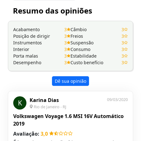
Resumo das opiniões
Acabamento
3
Câmbio
3
Posição de dirigir
3
Freios
3
Instrumentos
3
Suspensão
3
Interior
3
Consumo
3
Porta malas
3
Estabilidade
3
Desempenho
3
Custo benefício
3
Dê sua opinião
Karina Dias
09/03/2020
K
Rio de Janeiro - RJ
Volkswagen Voyage 1.6 MSI 16V Automático
2019
Avaliação:
3,0