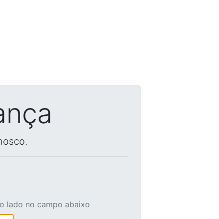
ança
nosco.
ao lado no campo abaixo