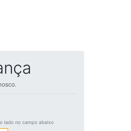
ança
nosco.
ao lado no campo abaixo