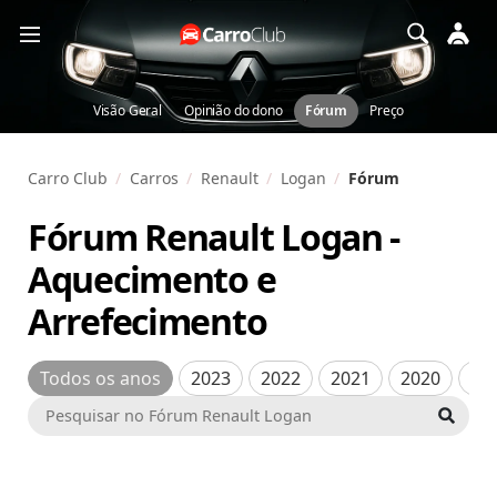
Visão Geral
Opinião do dono
Fórum
Preço
Carro Club
Carros
Renault
Logan
Fórum
Fórum Renault Logan
-
Aquecimento e
Arrefecimento
Todos os anos
2023
2022
2021
2020
20