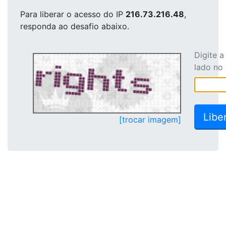
Para liberar o acesso
do IP
216.73.216.48
,
responda ao desafio abaixo.
Digite 
lado no
[trocar imagem]