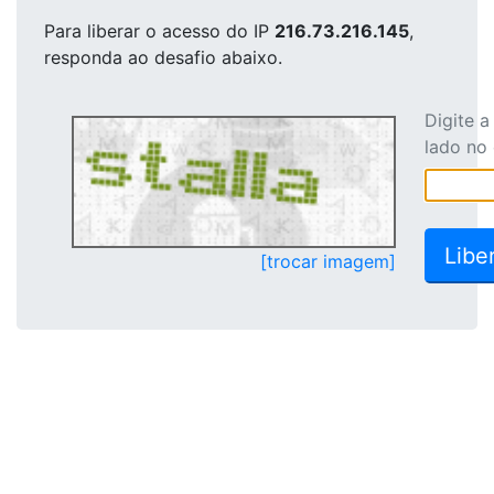
Para liberar o acesso
do IP
216.73.216.145
,
responda ao desafio abaixo.
Digite 
lado no
[trocar imagem]