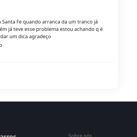
 Santa Fe quando arranca da um tranco já
uém já teve esse problema estou achando q é
 dar um dica agradeço
o
arros
Sobre nós