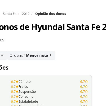
Santa Fe
2012
Opinião dos donos
donos de
Hyundai Santa Fe 
ões
↑
Ordem:
Menor nota
ões
6,7
Câmbio
6,7
6,7
Freios
6,7
6,7
Suspensão
6,7
6,7
Consumo
6,7
6,7
Estabilidade
6,7