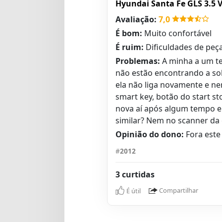
Hyundai Santa Fe GLS 3.5 V
Avaliação:
7,0
É bom:
Muito confortável
É ruim:
Dificuldades de peç
Problemas:
A minha a um t
não estão encontrando a sol
ela não liga novamente e nem
smart key, botão do start sto
nova aí após algum tempo e
similar? Nem no scanner da 
Opinião do dono:
Fora este
#
2012
3 curtidas
É útil
Compartilhar