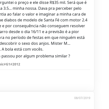
guntei o preço e ele disse R$35 mil. Será que é
e a 3.5... minha nossa. Dava pra perceber pelo
ntia ao falar o valor e imaginar a minha cara de
ue diabos de modelo de Santa Fé com motor 2.4
e e por consequência não conseguem resolver
ro desde o dia 16/11 e a previsão é a pior
ora no período de festas em que ninguém está
escobrir o sexo dos anjos. Mister M...
.. A bola está com vocês.
 passou por algum problema similar ?
nic
#
G1
#
2012
08/07/2019