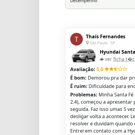
Desempenho
Thaís Fernandes
T
São Paulo - SP
Hyundai Santa 
ver
ficha t�c
Avaliação:
5,0
É bom:
Demorou pra dar pr
É ruim:
Dificuldade para en
Problemas:
Minha Santa Fé 
2.4), começou a apresentar p
seguida. Faz isso umas 5 ve
desligar volta a acontecer. 
resolver e duvidam quando di
Entrei em contato com a Hyu