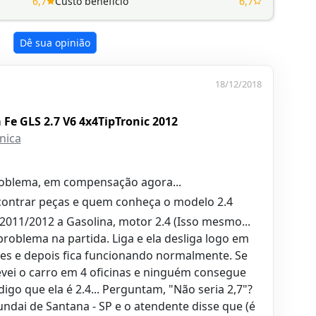
6,7
Custo benefício
6,7
Dê sua opinião
18/12/2018
Fe GLS 2.7 V6 4x4TipTronic 2012
nica
oblema, em compensação agora...
contrar peças e quem conheça o modelo 2.4
2011/2012 a Gasolina, motor 2.4 (Isso mesmo...
roblema na partida. Liga e ela desliga logo em
zes e depois fica funcionando normalmente. Se
Levei o carro em 4 oficinas e ninguém consegue
go que ela é 2.4... Perguntam, "Não seria 2,7"?
ndai de Santana - SP e o atendente disse que (é