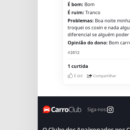
É bom:
Bom
É ruim:
Tranco
Problemas:
Boa noite minha
troquei os coxin e nada alg
diferencial se alguém poder
Opinião do dono:
Bom carr
#
2012
1 curtida
É útil
Compartilhar
Siga-nos:
O Clube dos Apaixonados por C