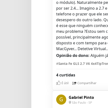
o módulo). Naturalmente per
por ser 2.4... Imagino a 2.7 
telefone o prazer que ele se
desespero do outro lado. Q
é esse que ninguém conhec
meu problema ?Estou sem car
possível, principalmente ag
disposto e com tempo para d
MacGyver... Detetive Virtual.
Opinião do dono:
Alguém já
#
Santa Fe GLS 2.7 V6 4x4TipTro
4 curtidas
É útil
Compartilhar
Gabriel Pinto
G
São Paulo - SP