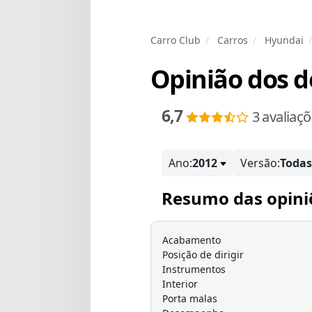
Carro Club
Carros
Hyundai
Opinião dos 
6,7
3 avaliaç
Ano:
2012
Versão:
Todas
Resumo das opini
Acabamento
Posição de dirigir
Instrumentos
Interior
Porta malas