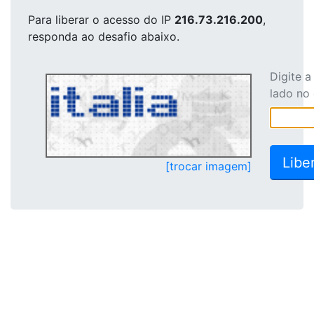
Para liberar o acesso
do IP
216.73.216.200
,
responda ao desafio abaixo.
Digite 
lado no
[trocar imagem]