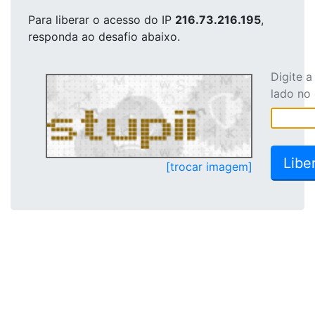
Para liberar o acesso
do IP
216.73.216.195
,
responda ao desafio abaixo.
Digite 
lado no
[trocar imagem]