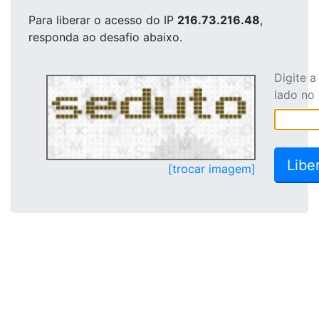
Para liberar o acesso
do IP
216.73.216.48
,
responda ao desafio abaixo.
Digite 
lado no
[trocar imagem]